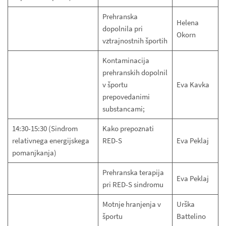
Prehranska
Helena
dopolnila pri
Okorn
vztrajnostnih športih
Kontaminacija
prehranskih dopolnil
v športu
Eva Kavka
prepovedanimi
substancami;
14:30-15:30 (Sindrom
Kako prepoznati
relativnega energijskega
RED-S
Eva Peklaj
pomanjkanja)
Prehranska terapija
Eva Peklaj
pri RED-S sindromu
Motnje hranjenja v
Urška
športu
Battelino