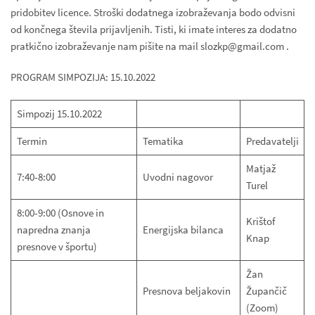
pridobitev licence. Stroški dodatnega izobraževanja bodo odvisni
od končnega števila prijavljenih. Tisti, ki imate interes za dodatno
pratkično izobraževanje nam pišite na mail slozkp@gmail.com .
PROGRAM SIMPOZIJA: 15.10.2022
Simpozij 15.10.2022
Termin
Tematika
Predavatelji
Matjaž
7:40-8:00
Uvodni nagovor
Turel
8:00-9:00 (Osnove in
Krištof
napredna znanja
Energijska bilanca
Knap
presnove v športu)
Žan
Presnova beljakovin
Župančič
(Zoom)