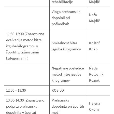
rehabilitacije
Majdič
Vloga prehranskih
Neža
dopolnil pri
Majdič
poškodbah
11:30-12:30 (Znanstvena
evalvacija metod hitre
Smiselnost hitre
Krištof
izgube kilogramov v
izgube kilogramov
Knap
športih z težnostnimi
kategorijami )
Negativne posledice
Nada
metod hitre izgube
Rotovnik
kilogramov
Kozjek
12:30 – 13:30
KOSILO
13:30-14:30 (Znanstveno
Prehranska
Helena
podprta prehranska
dopolnila pri športih
Okorn
dopolnila v športu)
moči