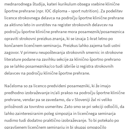
mednarodnega študija, kateri kurikulum obsega vsebine klinične
športne prehrane (npr. IOC diploma – sport nutrition). Za podelitev
licence strokovnega delavca na področju športne klinične prehrane
za aktivno leto in uvrstitev na register strokovnih delavcev na
področju športne klinične prehrane mora posameznik/posameznica
opraviti strokovni preizkus znanja, ki se izvaja 1-krat letno po
končanem licenčnem seminarju. Preizkus lahko zajema tudi ustni
zagovor. V primeru neupoštevanja strokovnih smernic in strokovne
literature podane na zavihku sekcije za klinično športno prehrano
pa se lahko posameznika/co tudi izbriše iz registra strokovnih
delavcev na področju klinične športne prehrane.
Načeloma so za licenco predvideni posamezniki, ki že imajo
predhodno izobraževanje in/ali prakso na področju športne klinične
prehrane, vendar pa se zavedamo, da v Sloveniji žal ni veliko
priložnosti za tovrstno usmeritev. Zato smo se pri sekciji odločili, da
lahko zainteresiranim poleg simpozija in licenčnega seminarja
nudimo tudi dodatno praktično izobraževanje. To bi potekalo po
opravljenem licenčnem seminarju in bi skupaj omogočilo