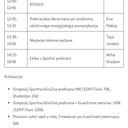
12:00-
KOSILO
12:45
12:45-
Prehranska obravnava pri sindromu
Eva
13:15
relativnega energijskega pomanjkanja
Peklaj
13:30-
Taja
Merjenje telesne sestave
14:00
Jordan
14:15-
Miha
Etika v športni prehrani
14:45
Oražem
Kotizacija:
Simpozij športne klinične prehrane
99€
(SZKP člani
79€
,
študentje:
25€
)
Simpozij športne klinične prehrane + licenčnimi seminar
149€
(SZKP člani
129€
)
Ponovni ustni izpit v roku 3 mesecev po licenčnem seminarju
50€