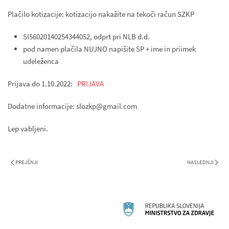
Plačilo kotizacije: kotizacijo nakažite na tekoči račun SZKP
SI56020140254344052, odprt pri NLB d.d.
pod namen plačila NUJNO napišite SP + ime in priimek
udeleženca
Prijava do 1.10.2022:
PRIJAVA
Dodatne informacije: slozkp@gmail.com
Lep vabljeni.
PREJŠNJI
NASLEDNJI