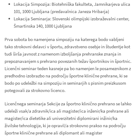
Lokacija Simpozija: Biotehniška fakulteta, Jamnikarjeva ulica
101, 1000 Ljubljana (predavalnica Janeza Hribarja)
Lokacija Seminarja: Slovenski olimpijski izobraževalni center,
Šmartinska 140, 1000 Ljubljana
Prva sobota bo namenjena simpoziju na katerega bodo vabljeni
tako strokovni delavci v športu, zdravstveno osebje in študentje kot
tudi širša javnost z namenom izboljšanja prehranske znanja in
prepoznavanjem s prehrano povezanih težav športnikov in športnic.
Licenčni seminar teden kasneje pa bo namenjen le posameznikom z
predhodno izobrazbo na področju športne klinične prehrane, ki se
bodo po udeležbi na simpoziju in seminarjih s pisnim preizkusom
potegovali za strokovno licenco.
Licenčnega seminarja Sekcije za športno klinično prehrano se lahko
udeleži vsak/a zdravnik/ica ali magister/ica inženir/ka prehrane ali
magister/ica dietetike ali univerzitetni diplomirani inžinir/ka
živilske tehnologije, ki je opravil/a strokovno prakso na področju
športne klinične prehrane ali diplomant ali magister