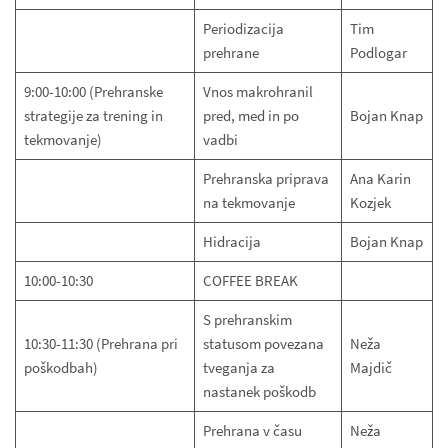
Periodizacija
Tim
prehrane
Podlogar
9:00-10:00 (Prehranske
Vnos makrohranil
strategije za trening in
pred, med in po
Bojan Knap
tekmovanje)
vadbi
Prehranska priprava
Ana Karin
na tekmovanje
Kozjek
Hidracija
Bojan Knap
10:00-10:30
COFFEE BREAK
S prehranskim
10:30-11:30 (Prehrana pri
statusom povezana
Neža
poškodbah)
tveganja za
Majdič
nastanek poškodb
Prehrana v času
Neža