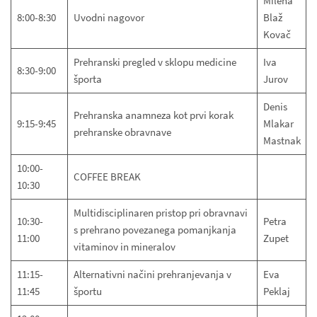
Milena
8:00-8:30
Uvodni nagovor
Blaž
Kovač
Prehranski pregled v sklopu medicine
Iva
8:30-9:00
športa
Jurov
Denis
Prehranska anamneza kot prvi korak
9:15-9:45
Mlakar
prehranske obravnave
Mastnak
10:00-
COFFEE BREAK
10:30
Multidisciplinaren pristop pri obravnavi
10:30-
Petra
s prehrano povezanega pomanjkanja
11:00
Zupet
vitaminov in mineralov
11:15-
Alternativni načini prehranjevanja v
Eva
11:45
športu
Peklaj