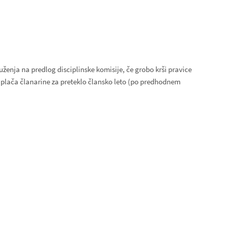
uženja na predlog disciplinske komisije, če grobo krši pravice
ne plača članarine za preteklo člansko leto (po predhodnem