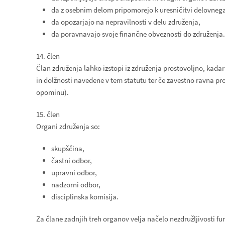
da z osebnim delom pripomorejo k uresničitvi delovneg
da opozarjajo na nepravilnosti v delu združenja,
da poravnavajo svoje finančne obveznosti do združenja.
14. člen
Član združenja lahko izstopi iz združenja prostovoljno, kadar
in dolžnosti navedene v tem statutu ter če zavestno ravna pro
opominu).
15. člen
Organi združenja so:
skupščina,
častni odbor,
upravni odbor,
nadzorni odbor,
disciplinska komisija.
Za člane zadnjih treh organov velja načelo nezdružljivosti fun