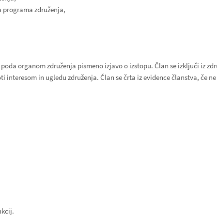
a programa združenja,
 poda organom združenja pismeno izjavo o izstopu. Član se izključi iz zdr
ti interesom in ugledu združenja. Član se črta iz evidence članstva, če 
kcij.