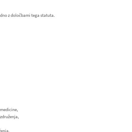
ladno z določbami tega statuta.
 medicine,
 združenja,
ženja,