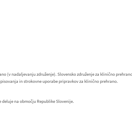
ano (v nadaljevanju združenje). Slovensko združenje za klinično prehrano
dpisovanja in strokovne uporabe pripravkov za klinično prehrano.
je deluje na območju Republike Slovenije.