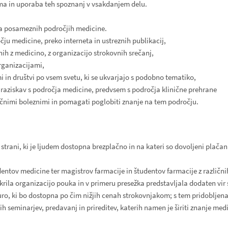
ma in uporaba teh spoznanj v vsakdanjem delu.
a posameznih področjih medicine.
ju medicine, preko interneta in ustreznih publikacij,
nih z medicino, z organizacijo strokovnih srečanj,
rganizacijami,
i in društvi po vsem svetu, ki se ukvarjajo s podobno tematiko,
 raziskav s področja medicine, predvsem s področja klinične prehrane
zličnimi boleznimi in pomagati poglobiti znanje na tem področju.
strani, ki je ljudem dostopna brezplačno in na kateri so dovoljeni plačan
udentov medicine ter magistrov farmacije in študentov farmacije z različ
krila organizacijo pouka in v primeru presežka predstavljala dodaten vir
turo, ki bo dostopna po čim nižjih cenah strokovnjakom; s tem pridoblje
nih seminarjev, predavanj in prireditev, katerih namen je širiti znanje me