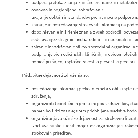
podpora pretoka znanja klinične prehrane in metaboliz
osnovno in poglobljeno izobraževanje
uvajanje doktrin in standardov prehrambene podpore n
zbiranje in posredovanje strokovnih informacij na področ
dopolnjevanje in širjenje znanja z vseh področij, poveza
sodelovanje z drugimi mednarodnimi in nacionalnimi o
zbiranje in vzdrževanje stikov s sorodnimi organizacijam
podpiranje biomedicinskih, kliničnih, in epidemioloških
pomoč pri širjenju splošne zavesti o preventivi pred ra
Pridobitne dejavnosti združenja so:
posredovanje informacij preko interneta v obliki spletne 
združenja,
organizirati teoretični in praktični pouk zdravnikov, št
namen bo širiti znanje; s tem pridobljena sredstva bodo 
organiziranje založniške dejavnosti za strokovno litera
izpeljave publicističnih projektov, organizacija strokov
strokovnih prireditev.