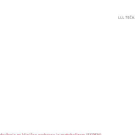
LLL TEČA
združenja za klinično prehrano in metabolizem (ESPEN).