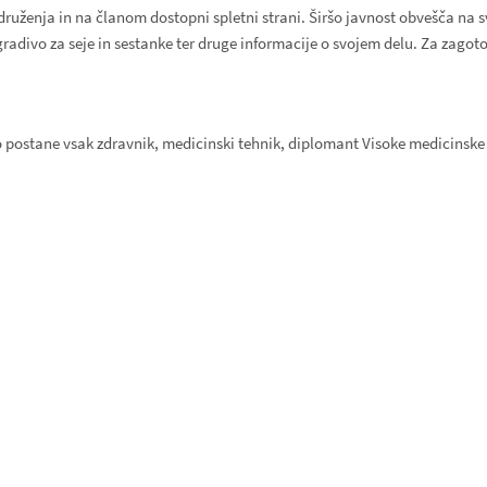
uženja in na članom dostopni spletni strani. Širšo javnost obvešča na sv
divo za seje in sestanke ter druge informacije o svojem delu. Za zagoto
postane vsak zdravnik, medicinski tehnik, diplomant Visoke medicinske š