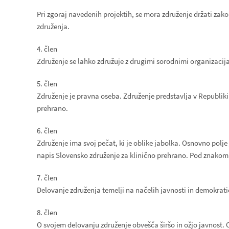
Pri zgoraj navedenih projektih, se mora združenje držati zak
združenja.
4. člen
Združenje se lahko združuje z drugimi sorodnimi organizacijam
5. člen
Združenje je pravna oseba. Združenje predstavlja v Republiki 
prehrano.
6. člen
Združenje ima svoj pečat, ki je oblike jabolka. Osnovno polje
napis Slovensko združenje za klinično prehrano. Pod znakom j
7. člen
Delovanje združenja temelji na načelih javnosti in demokrati
8. člen
O svojem delovanju združenje obvešča širšo in ožjo javnost. 