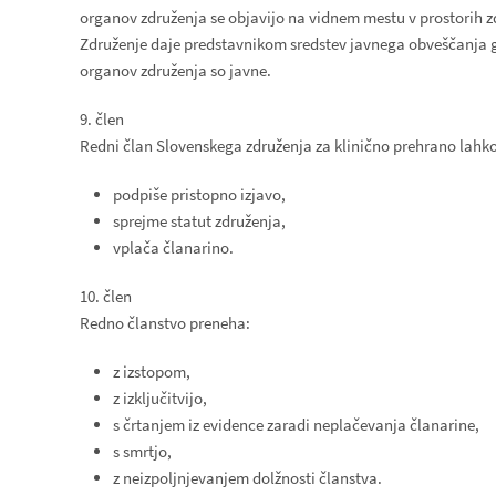
organov združenja se objavijo na vidnem mestu v prostorih zdr
Združenje daje predstavnikom sredstev javnega obveščanja gra
organov združenja so javne.
9. člen
Redni član Slovenskega združenja za klinično prehrano lahko 
podpiše pristopno izjavo,
sprejme statut združenja,
vplača članarino.
10. člen
Redno članstvo preneha:
z izstopom,
z izključitvijo,
s črtanjem iz evidence zaradi neplačevanja članarine,
s smrtjo,
z neizpoljnjevanjem dolžnosti članstva.