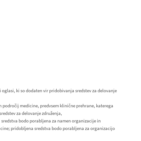
i oglasi, ki so dodaten vir pridobivanja sredstev za delovanje
nih področij medicine, predvsem klinične prehrane, katerega
 sredstev za delovanje združenja,
na sredstva bodo porabljena za namen organizacije in
dicine; pridobljena sredstva bodo porabljena za organizacijo