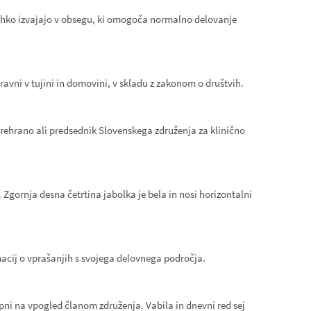
e lahko izvajajo v obsegu, ki omogoča normalno delovanje
ravni v tujini in domovini, v skladu z zakonom o društvih.
 prehrano ali predsednik Slovenskega združenja za klinično
 Zgornja desna četrtina jabolka je bela in nosi horizontalni
macij o vprašanjih s svojega delovnega področja.
pni na vpogled članom združenja. Vabila in dnevni red sej