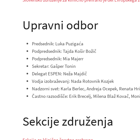
Upravni odbor
Predsednik: Luka Puzigaća
Podpredsednik: Tajda Košir Božič
Podpredsednik: Mia Majerr
Sekretar: Gašper Tonin
Delegat ESPEN: Neža Majdič
Vodja izobraževanj: Nada Rotovnik Kozjek
Nadzorni svet: Karla Berlec, Andreja Ocepek, Renata Hr
Častno razsodišče: Erik Brecelj, Milena Blaž Kovač, Mon
Sekcije združenja
Sekcija za klinično športno prehrano