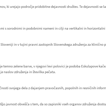
onov, ki urejajo področje pridobitne dejavnosti društev. Te dejavnosti s
i s sorodnimi in podobnimi nameni in cilji na vertikalni in horizontalni 
Sloveniji in v tujini pravni zastopnik Slovenskega združenja za klinično
 je temno zelene barve, v njegovi levi polovici je podoba Eskulapove kače.
e naslov združenja in številka pečata.
čnosti svojega dela z dajanjem pravočasnih, popolnih in resničnih infor
Ožjo javnost obvešča s tem, da so zapisniki vseh organov združenja dosto