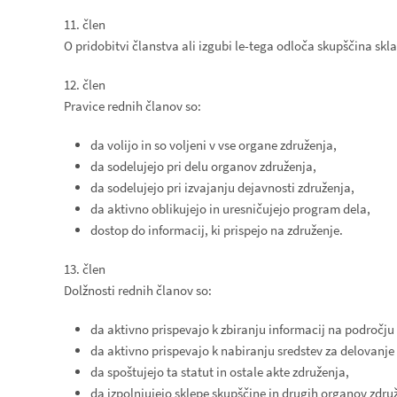
11. člen
O pridobitvi članstva ali izgubi le-tega odloča skupščina sk
12. člen
Pravice rednih članov so:
da volijo in so voljeni v vse organe združenja,
da sodelujejo pri delu organov združenja,
da sodelujejo pri izvajanju dejavnosti združenja,
da aktivno oblikujejo in uresničujejo program dela,
dostop do informacij, ki prispejo na združenje.
13. člen
Dolžnosti rednih članov so:
da aktivno prispevajo k zbiranju informacij na področju
da aktivno prispevajo k nabiranju sredstev za delovanje
da spoštujejo ta statut in ostale akte združenja,
da izpolnjujejo sklepe skupščine in drugih organov zdru