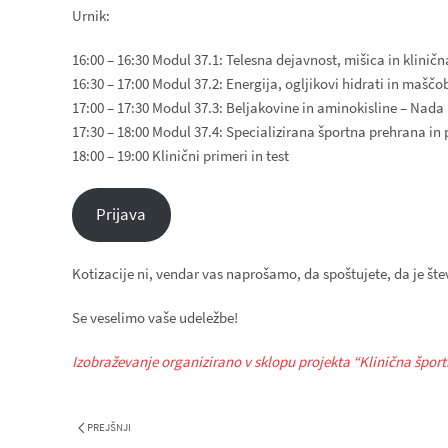
Urnik:
16:00 – 16:30 Modul 37.1: Telesna dejavnost, mišica in klinič
16:30 – 17:00 Modul 37.2: Energija, ogljikovi hidrati in maščo
17:00 – 17:30 Modul 37.3: Beljakovine in aminokisline – Nada
17:30 – 18:00 Modul 37.4: Specializirana športna prehrana in
18:00 – 19:00 Klinični primeri in test
Prijava
Kotizacije ni, vendar vas naprošamo, da spoštujete, da je št
Se veselimo vaše udeležbe!
Izobraževanje organizirano v sklopu projekta “Klinična športn
PREJŠNJI