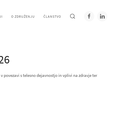
JI
O ZDRUŽENJU
ČLANSTVO
026
 v povezavi s telesno dejavnostjo in vplivi na zdravje ter