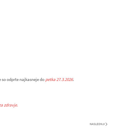
e so odprte najkasneje do
petka 27.3.2026
.
za zdravje.
NASLEDNJI