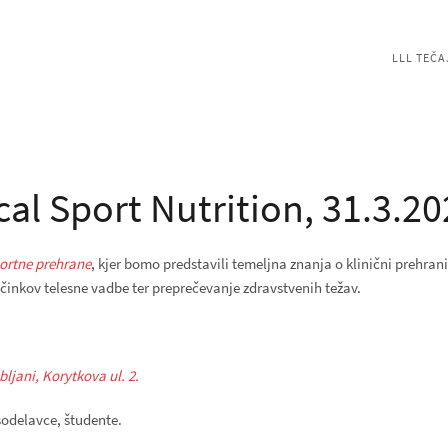
LLL TEČA
ical Sport Nutrition, 31.3.2
portne prehrane
, kjer bomo predstavili temeljna znanja o klinični prehrani
učinkov telesne vadbe ter preprečevanje zdravstvenih težav.
ljani, Korytkova ul. 2.
sodelavce, študente.